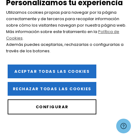
Personalizamos tu experiencia
se consolida con su segunda edición como un...
Utilizamos cookies propias para navegar por la página
SABER +
correctamente y de terceros para recopilar información
sobre cómo los visitantes navegan por nuestra página web.
Más información sobre este tratamiento en la
Política de
Cookies
.
Además puedes aceptarlas, rechazarlas o configurarlas a
través de los botones.
ACEPTAR TODAS LAS COOKIES
RECHAZAR TODAS LAS COOKIES
CONFIGURAR
18
APR
2023
Haro recibe al Piamonte en la segunda
edición de ‘Barrio de la Estación