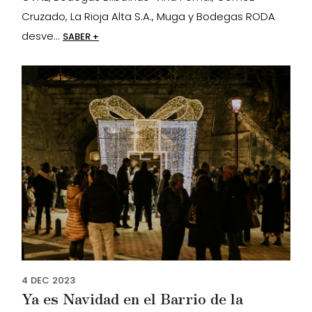
Cruzado, La Rioja Alta S.A., Muga y Bodegas RODA
desve...
SABER +
4
DEC
2023
Ya es Navidad en el Barrio de la