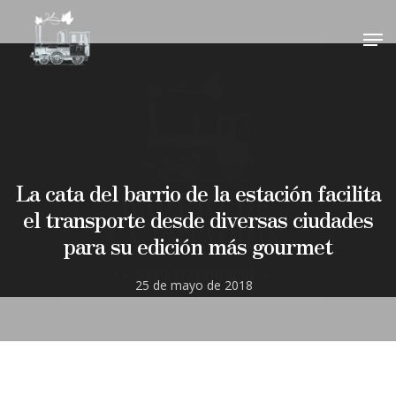
visitas@barrioestacion.com
.
close
CERRAR
¡Gracias por su interés!
Hit enter to search or ESC to close
La cata del barrio de la estación facilita
el transporte desde diversas ciudades
para su edición más gourmet
25 de mayo de 2018