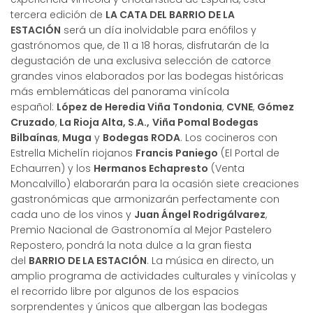
tercera edición de
LA CATA DEL BARRIO DE LA
ESTACIÓN
será un día inolvidable para enófilos y
gastrónomos que, de 11 a 18 horas, disfrutarán de la
degustación de una exclusiva selección de catorce
grandes vinos elaborados por las bodegas históricas
más emblemáticas del panorama vinícola
español:
López de Heredia Viña Tondonia
,
CVNE
,
Gómez
Cruzado
,
La Rioja Alta, S.A.,
Viña Pomal Bodegas
Bilbaínas
,
Muga
y
Bodegas RODA
. Los cocineros con
Estrella Michelín riojanos
Francis Paniego
(El Portal de
Echaurren) y los
Hermanos Echapresto
(Venta
Moncalvillo) elaborarán para la ocasión siete creaciones
gastronómicas que armonizarán perfectamente con
cada uno de los vinos y
Juan Ángel Rodrigálvarez
,
Premio Nacional de Gastronomía al Mejor Pastelero
Repostero, pondrá la nota dulce a la gran fiesta
del
BARRIO DE LA ESTACIÓN
. La música en directo, un
amplio programa de actividades culturales y vinícolas y
el recorrido libre por algunos de los espacios
sorprendentes y únicos que albergan las bodegas