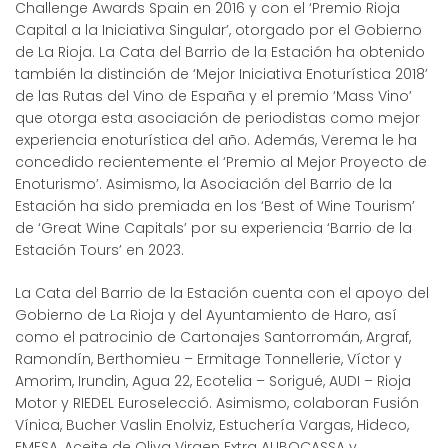
Challenge Awards Spain en 2016 y con el ‘Premio Rioja
Capital a la Iniciativa Singular’, otorgado por el Gobierno
de La Rioja. La Cata del Barrio de la Estación ha obtenido
también la distinción de ‘Mejor Iniciativa Enoturística 2018’
de las Rutas del Vino de España y el premio ‘Mass Vino’
que otorga esta asociación de periodistas como mejor
experiencia enoturística del año. Además, Verema le ha
concedido recientemente el ‘Premio al Mejor Proyecto de
Enoturismo’. Asimismo, la Asociación del Barrio de la
Estación ha sido premiada en los ‘Best of Wine Tourism’
de ‘Great Wine Capitals’ por su experiencia ‘Barrio de la
Estación Tours’ en 2023.
La Cata del Barrio de la Estación cuenta con el apoyo del
Gobierno de La Rioja y del Ayuntamiento de Haro, así
como el patrocinio de Cartonajes Santorromán, Argraf,
Ramondín, Berthomieu – Ermitage Tonnellerie, Víctor y
Amorim, Irundin, Agua 22, Ecotelia – Sorigué, AUDI – Rioja
Motor y RIEDEL Euroselecció. Asimismo, colaboran Fusión
Vínica, Bucher Vaslin Enolviz, Estuchería Vargas, Hideco,
EMESA, Aceite de Oliva Virgen Extra AUBOCASSA y