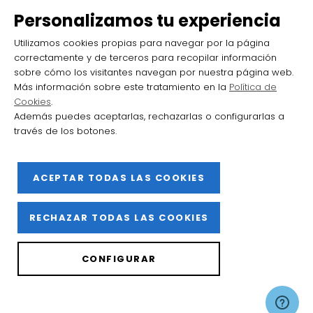
Ya es Navidad en el Barrio de la
Personalizamos tu experiencia
Estación
Utilizamos cookies propias para navegar por la página
correctamente y de terceros para recopilar información
sobre cómo los visitantes navegan por nuestra página web.
Más información sobre este tratamiento en la
Política de
Cookies
.
Además puedes aceptarlas, rechazarlas o configurarlas a
través de los botones.
2025 Barrio de la Estación de Haro
ACEPTAR TODAS LAS COOKIES
Facebook
Instagram
YouTube
Flickr
X
RECHAZAR TODAS LAS COOKIES
Política de privacidad
CONFIGURAR
Política de cookies
Aviso legal