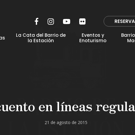
visitas@barrioestacion.com
¡Gracias por su interés!
Facebook
Instagram
YouTube
Flickr
X
RESERV
La Cata del Barrio de
Eventos y
Barri
as
la Estación
Enoturismo
Ma
uento en líneas regula
21 de agosto de 2015