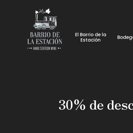
El Barrio de la
Bodeg
Estación
30% de desc
Hit enter to search or ESC to close