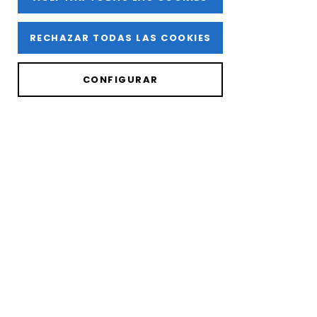
RECHAZAR TODAS LAS COOKIES
CONFIGURAR
TREN
Olvídate de coger tu coche y ven a
La Cata del Barrio de
la Estación 2024
en el tren oficial del evento desde
Logroño.
El precio de este billete de tren incluye el traslado de ida o